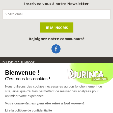
Inscrivez-vous à notre Newsletter
JE M'INSCRIS
Rejoignez notre communauté
DJURINGA JUNIORS
Bienvenue !
INFORMATIONS LEGALES
C'est nous les cookies !
Nous utilisons des cookies nécessaires au bon fonctionnement du
Label Qualité
site, ainsi que d'autres permettant de réaliser des analyses pour
optimiser votre expérience.
Votre consentement peut être retiré à tout moment.
© Djuringa Scolaire 2026 - Tous droits réservés
Lire la politique de confidentialité
FAQ
|
CGV
|
Mentions légales
|
Plan du site