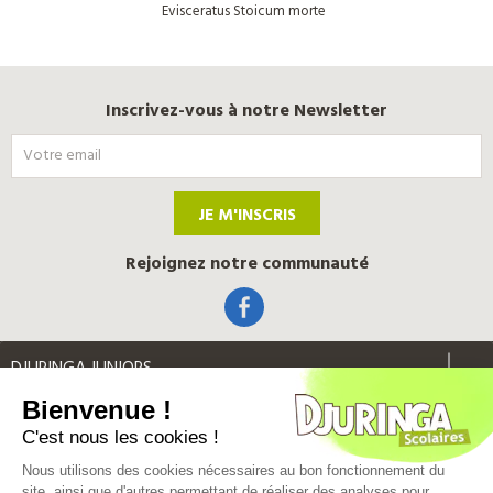
Evisceratus Stoicum morte
Inscrivez-vous à notre Newsletter
JE M'INSCRIS
Rejoignez notre communauté
DJURINGA JUNIORS
Bienvenue !
INFORMATIONS LEGALES
C'est nous les cookies !
Nous utilisons des cookies nécessaires au bon fonctionnement du
Label Qualité
site, ainsi que d'autres permettant de réaliser des analyses pour